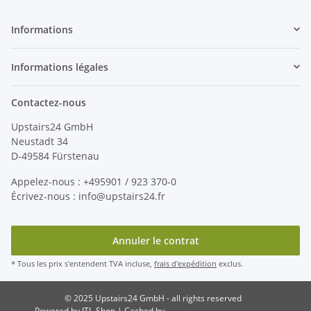
Informations
Informations légales
Contactez-nous
Upstairs24 GmbH
Neustadt 34
D-49584 Fürstenau
Appelez-nous : +495901 / 923 370-0
Écrivez-nous : info@upstairs24.fr
Annuler le contrat
* Tous les prix s'entendent TVA incluse,
frais d'expédition
exclus.
© 2025 Upstairs24 GmbH - all rights reserved
Powered by
JTL-Shop
| Cached by
ecomDATA LiteSpeed Cache