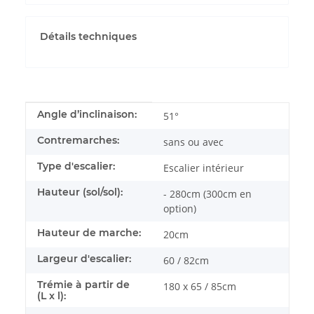
Détails techniques
Propriété du produit
Valeur
Angle d’inclinaison:
51°
Contremarches:
sans ou avec
Type d'escalier:
Escalier intérieur
Hauteur (sol/sol):
- 280cm (300cm en
option)
Hauteur de marche:
20cm
Largeur d'escalier:
60 / 82cm
Trémie à partir de
180 x 65 / 85cm
(L x l):